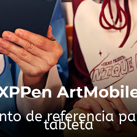
XPPen ArtMobil
to de referencia pa
tableta