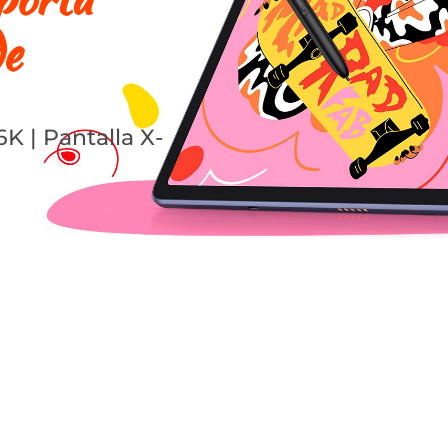
e
6K | Pantalla X-