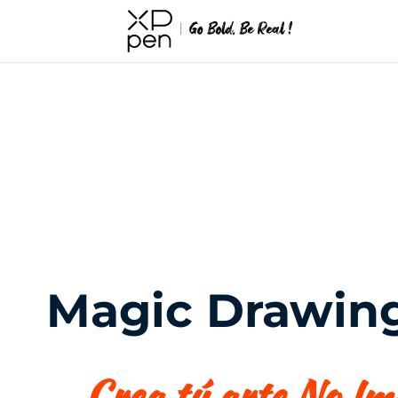
Magic Drawin
Crea tú arte No Im