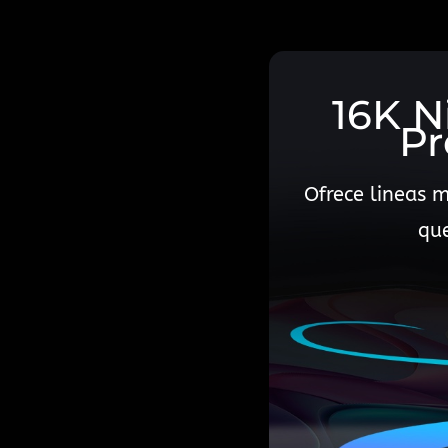
16K N
Pr
Ofrece lineas m
qu